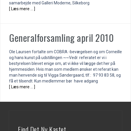
samarbejde med Galleri Moderne, Silkeborg
[ Læs mere … ]
Generalforsamling april 2010
Ole Laursen fortalte om COBRA -bevægelsen og om Corneille
og hans kunst på udstillingen ~~Vedr. referatet er vi i
bestyrelsen blevet enige om, at vi ikke vil lægge det her på
hjemmesiden. Hvis man som medlem ønsker et referat kan
man henvende sig til Vigga Søndergaard, tlf.: 97 93 83 58, og
få et tilsendt. Kun medlemmer bør have adgang
[ Læs mere … ]
Find Det Ny Kastet