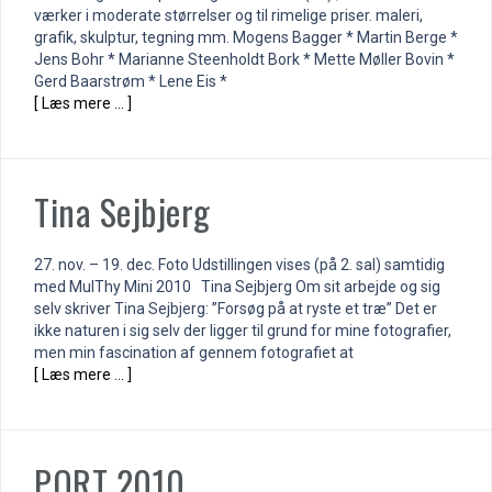
værker i moderate størrelser og til rimelige priser. maleri,
grafik, skulptur, tegning mm. Mogens Bagger * Martin Berge *
Jens Bohr * Marianne Steenholdt Bork * Mette Møller Bovin *
Gerd Baarstrøm * Lene Eis *
[ Læs mere … ]
Tina Sejbjerg
27. nov. – 19. dec. Foto Udstillingen vises (på 2. sal) samtidig
med MulThy Mini 2010 Tina Sejbjerg Om sit arbejde og sig
selv skriver Tina Sejbjerg: ”Forsøg på at ryste et træ” Det er
ikke naturen i sig selv der ligger til grund for mine fotografier,
men min fascination af gennem fotografiet at
[ Læs mere … ]
PORT 2010