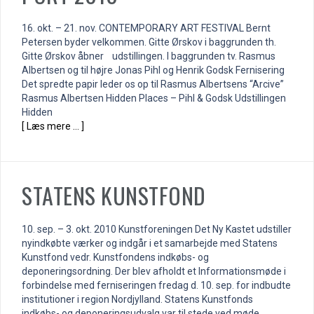
16. okt. – 21. nov. CONTEMPORARY ART FESTIVAL Bernt
Petersen byder velkommen. Gitte Ørskov i baggrunden th.
Gitte Ørskov åbner udstillingen. I baggrunden tv. Rasmus
Albertsen og til højre Jonas Pihl og Henrik Godsk Fernisering
Det spredte papir leder os op til Rasmus Albertsens “Arcive”
Rasmus Albertsen Hidden Places – Pihl & Godsk Udstillingen
Hidden
[ Læs mere … ]
STATENS KUNSTFOND
10. sep. – 3. okt. 2010 Kunstforeningen Det Ny Kastet udstiller
nyindkøbte værker og indgår i et samarbejde med Statens
Kunstfond vedr. Kunstfondens indkøbs- og
deponeringsordning. Der blev afholdt et Informationsmøde i
forbindelse med ferniseringen fredag d. 10. sep. for indbudte
institutioner i region Nordjylland. Statens Kunstfonds
indkøbs- og deponeringsudvalg var til stede ved møde