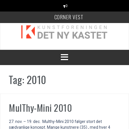
Videre
til
indhold
CORNER VEST
KANT Festival
100 Danske Keramikere
Tag:
2010
MulThy-Mini 2010
27. nov. – 19. dec. Multhy-Mini 2010 følger stort det
sædvanlige koncept. Mange kunstnere (35) , med hver 4