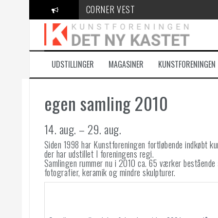
Videre
CORNER VEST
til
indhold
KANT Festival
100 Danske Keramikere
UDSTILLINGER
MAGASINER
KUNSTFORENINGEN
egen samling 2010
14. aug. – 29. aug.
Siden 1998 har Kunstforeningen fortløbende indkøbt k
der har udstillet I foreningens regi.
Samlingen rummer nu i 2010 ca. 65 værker bestående af
fotografier, keramik og mindre skulpturer.