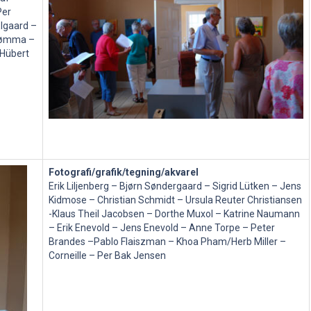
Per
lgaard –
Grømma –
 Hübert
Fotografi/grafik/tegning/akvarel
Erik Liljenberg – Bjørn Søndergaard – Sigrid Lütken – Jens
Kidmose – Christian Schmidt – Ursula Reuter Christiansen
-Klaus Theil Jacobsen – Dorthe Muxol – Katrine Naumann
– Erik Enevold – Jens Enevold – Anne Torpe – Peter
Brandes –Pablo Flaiszman – Khoa Pham/Herb Miller –
Corneille – Per Bak Jensen