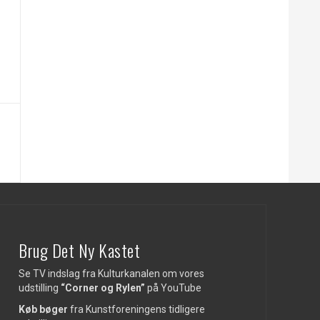
Brug Det Ny Kastet
Se TV indslag fra Kulturkanalen om vores
udstilling
“Corner og Rylen”
på
YouTube
Køb bøger
fra Kunstforeningens tidligere