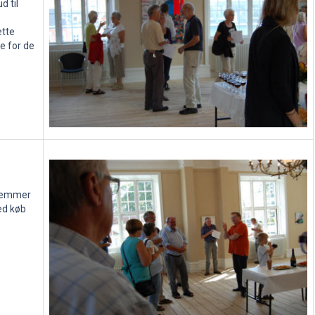
d til
ette
e for de
dlemmer
ed køb