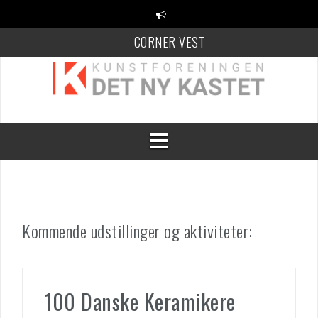
Videre
til
indhold
CORNER VEST
KANT Festival
100 Danske Keramikere
Kommende udstillinger og aktiviteter:
100 Danske Keramikere