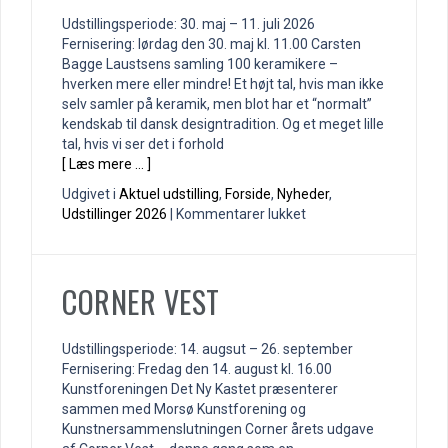
Udstillingsperiode: 30. maj – 11. juli 2026
Fernisering: lørdag den 30. maj kl. 11.00 Carsten
Bagge Laustsens samling 100 keramikere –
hverken mere eller mindre! Et højt tal, hvis man ikke
selv samler på keramik, men blot har et “normalt”
kendskab til dansk designtradition. Og et meget lille
tal, hvis vi ser det i forhold
[ Læs mere … ]
Udgivet i
Aktuel udstilling
,
Forside
,
Nyheder
,
til
Udstillinger 2026
|
Kommentarer lukket
100
Danske
Keramikere
CORNER VEST
Udstillingsperiode: 14. augsut – 26. september
Fernisering: Fredag den 14. august kl. 16.00
Kunstforeningen Det Ny Kastet præsenterer
sammen med Morsø Kunstforening og
Kunstnersammenslutningen Corner årets udgave