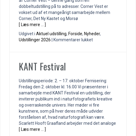
af Corner Vest – denne gang som en
dobbeltudstilling på to adresser. Corner Vest er
vokset ud af et mangeårigt samarbejde mellem
Corner, Det Ny Kastet og Morsø
[ Læs mere … ]
Udgivet i
Aktuel udstilling
,
Forside
,
Nyheder
,
til
Udstillinger 2026
|
Kommentarer lukket
CORNER
VEST
KANT Festival
Udstillingsperiode: 2. – 17. oktober Fernisering:
Fredag den 2. oktober kl. 16.00 Vi præsenterer i
samarbejde med KANT Festival en udstilling, der
inviterer publikum ind i naturfotografiets kreative
og overraskende univers. Her møder vi fire
kunstnere, som på hver deres måde udvider
forståelsen af, hvad naturfotografi kan være.
Scarlett Hooft Graafland arbejder med det analoge
[ Læs mere … ]