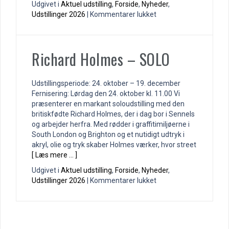
Udgivet i
Aktuel udstilling
,
Forside
,
Nyheder
,
til
Udstillinger 2026
|
Kommentarer lukket
KANT
Festival
Richard Holmes – SOLO
Udstillingsperiode: 24. oktober – 19. december
Fernisering: Lørdag den 24. oktober kl. 11.00 Vi
præsenterer en markant soloudstilling med den
britiskfødte Richard Holmes, der i dag bor i Sennels
og arbejder herfra. Med rødder i graffitimiljøerne i
South London og Brighton og et nutidigt udtryk i
akryl, olie og tryk skaber Holmes værker, hvor street
[ Læs mere … ]
Udgivet i
Aktuel udstilling
,
Forside
,
Nyheder
,
til
Udstillinger 2026
|
Kommentarer lukket
Richard
Holmes
–
SOLO