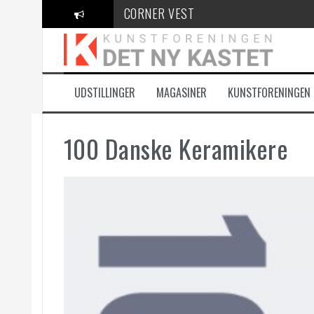
Videre
CORNER VEST
til
indhold
KANT Festival
100 Danske Keramikere
UDSTILLINGER
MAGASINER
KUNSTFORENINGEN
100 Danske Keramikere