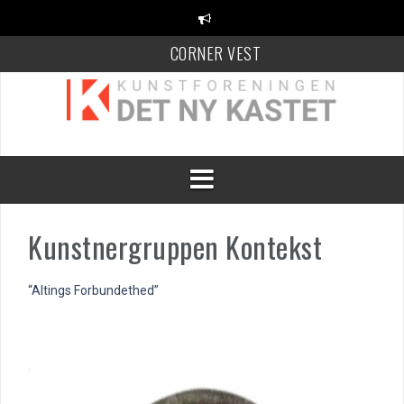
Videre
til
indhold
CORNER VEST
KANT Festival
100 Danske Keramikere
Kunstnergruppen Kontekst
“Altings Forbundethed”