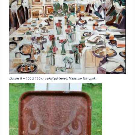
Elyssee II – 100 X 110 cm, akryl på lærred, Marianne Thingholm