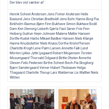
Der blev vist værker af :
Henrik Scheel Andersen
Jens Frimer Andersen
Helle
Baslund
Jens Christian Bredholdt
Jens Bohr
Hanne Borg
Pia
Birkholm
Rasmus Bjørn
Finn Bukhave
Simon Bukhave
Bodil
Dam
Ken Denning
Lisbeth Gjørtz Fast
Søren Friis
Finn
Heiberg
Gudrun Heyn-Johnsen
Malene Møller Hansen
Dorthe Kudsk Harbo
Mikael Bødker Hansen
Niels Klange
Hanne Knudsdatter
Niels Knøss
Dorthe Kristoffersen
Charlotte Krogh
Lene Palm Larsen
Annette Falk Lund
Morten Lykke
Jytte Lysgaard
Robert Mogensen
Torsten
Mosumgaard
Thorvald Odgaard
Birthe Ohsten
Annette
Olesen
Felix Pedersen
Birthe Scheel-Bech
Pia Skogberg
Bjørn Søndergaard
Verner Hübert Thobiasen
Helga
Thagaard
Charlotte Thorup
Lars Waldemar
Lis Walther
Niels
Witten