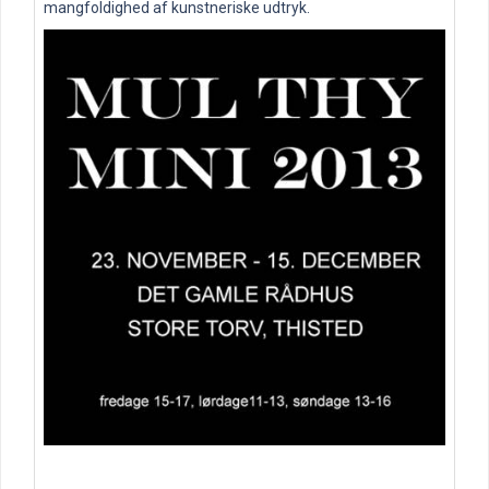
mangfoldighed af kunstneriske udtryk.