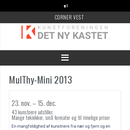
Videre
til
CORNER VEST
indhold
KANT Festival
100 Danske Keramikere
MulThy-Mini 2013
23. nov. – 15. dec.
43 kunstnere udstiller.
Mange teknikker, små formater og til rimelige priser
En mangfoldighed af kunstnere fra nær og fjern og en