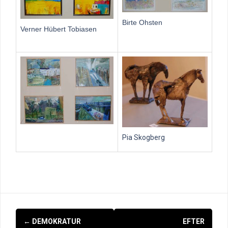
Birte Ohsten
Verner Hübert Tobiasen
Pia Skogberg
Indlægsnavigation
←
DEMOKRATUR
EFTER