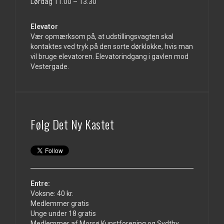
Lørdag 11.00 – 13.30
Elevator
Vær opmærksom på, at udstillingsvagten skal
kontaktes ved tryk på den sorte dørklokke, hvis man
vil bruge elevatoren. Elevatorindgang i gavlen mod
Vestergade.
Følg Det Ny Kastet
Entre:
Voksne: 40 kr.
Medlemmer gratis
Unge under 18 gratis
Medlemmer af Morsø Kunstforening og Sydthy