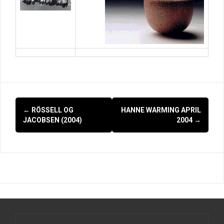
Indlægsnavigation
←
RÖSSELL OG
HANNE WARMING APRIL
JACOBSEN (2004)
2004
→