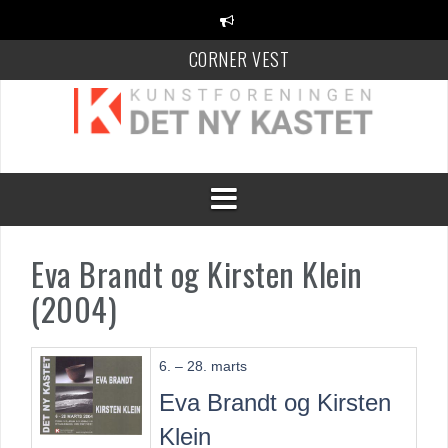
Videre
til
indhold
CORNER VEST
KANT Festival
100 Danske Keramikere
Eva Brandt og Kirsten Klein
(2004)
6. – 28. marts
Eva Brandt og Kirsten
Klein