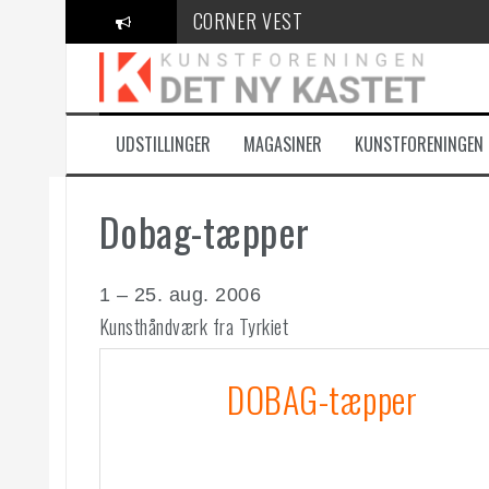
Videre
CORNER VEST
til
indhold
KANT Festival
100 Danske Keramikere
UDSTILLINGER
MAGASINER
KUNSTFORENINGEN
Dobag-tæpper
1 – 25. aug.
2006
Kunsthåndværk fra Tyrkiet
DOBAG-tæpper