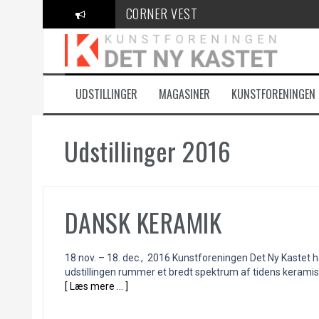
Videre
CORNER VEST
til
indhold
KANT Festival
100 Danske Keramikere
UDSTILLINGER
MAGASINER
KUNSTFORENINGEN
Udstillinger 2016
DANSK KERAMIK
18 nov. – 18. dec., 2016 Kunstforeningen Det Ny Kastet ha
udstillingen rummer et bredt spektrum af tidens keramis
[ Læs mere … ]