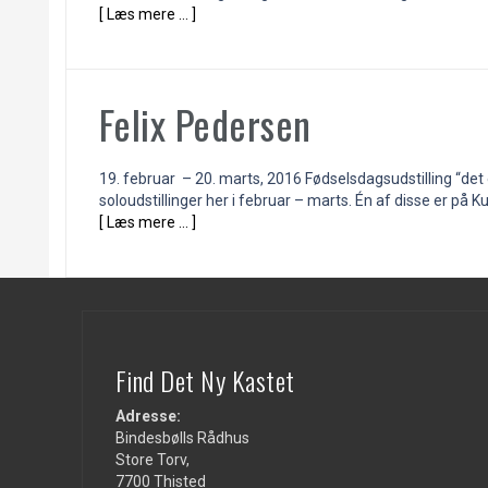
[ Læs mere … ]
Felix Pedersen
19. februar – 20. marts, 2016 Fødselsdagsudstilling “det e
soloudstillinger her i februar – marts. Én af disse er på 
[ Læs mere … ]
Find Det Ny Kastet
Adresse:
Bindesbølls Rådhus
Store Torv,
7700 Thisted