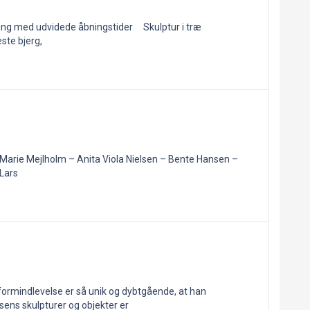
stilling med udvidede åbningstider Skulptur i træ
ste bjerg,
ne Marie Mejlholm – Anita Viola Nielsen – Bente Hansen –
Lars
 formindlevelse er så unik og dybtgående, at han
sens skulpturer og objekter er