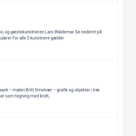
skov, og gæstekunstneren Lars Waldemar Se nederst på
lører For alle 5 kunstnere gælder
ack – maleri Britt Smelvær – grafik og objekter i træ
mer som tegning med kridt,