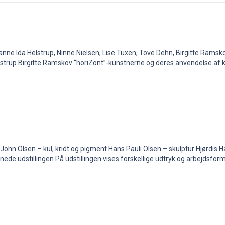
anne Ida Helstrup, Ninne Nielsen, Lise Tuxen, Tove Dehn, Birgitte Ram
trup Birgitte Ramskov “horiZont”-kunstnerne og deres anvendelse af ku
hn Olsen – kul, kridt og pigment Hans Pauli Olsen – skulptur Hjørdis Ha
nede udstillingen På udstillingen vises forskellige udtryk og arbejdsfor