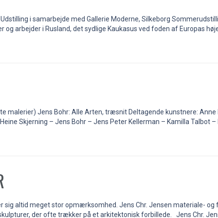
ant ” Udstilling i samarbejde med Gallerie Moderne, Silkeborg Sommerud
er og arbejder i Rusland, det sydlige Kaukasus ved foden af Europas høje
kelte malerier) Jens Bohr: Alle Arten, træsnit Deltagende kunstnere: An
Heine Skjerning – Jens Bohr – Jens Peter Kellerman – Kamilla Talbot – 
R
ækker sig altid meget stor opmærksomhed. Jens Chr. Jensen materiale- og
ulpturer, der ofte trækker på et arkitektonisk forbillede. Jens Chr. Jen