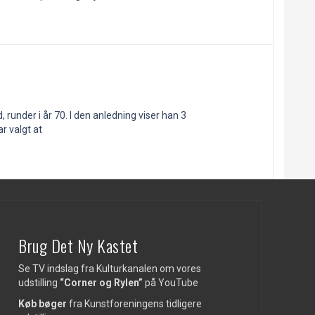
 runder i år 70. I den anledning viser han 3
r valgt at
Brug Det Ny Kastet
Se TV indslag fra Kulturkanalen om vores
udstilling
“Corner og Rylen”
på
YouTube
Køb bøger
fra Kunstforeningens tidligere