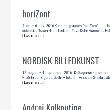
horiZont
7. okt. – 6. nov., 2016 Kunstnergruppen “horiZont” : H
siden Lise Tuxen Ninne Nielsen Tove Dehn Hanne Ida Hels
[ Læs mere … ]
NORDISK BILLEDKUNST
12. august – 4. september, 2016 Deltagende kunstnere: Jo
Hrafnhildur Sigurdardottir – tekstil Anne Lie Stokbro åb
[ Læs mere … ]
Andrei Kolkoutine