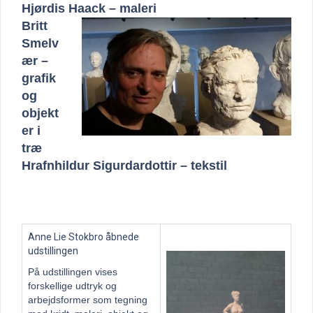
Hjørdis Haack – maleri
Britt
Smelv
ær –
grafik
og
objekt
er i
træ
Hrafnhildur Sigurdardottir – tekstil
Anne Lie Stokbro åbnede
udstillingen
På udstillingen vises
forskellige udtryk og
arbejdsformer som tegning