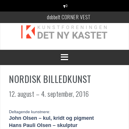
Videre
til
indhold
dobbelt CORNER VEST
KANT Festival
100 Danske Keramikere
NORDISK BILLEDKUNST
12. august – 4. september, 2016
Deltagende kunstnere:
John Olsen – kul, kridt og pigment
Hans Pauli Olsen – skulptur