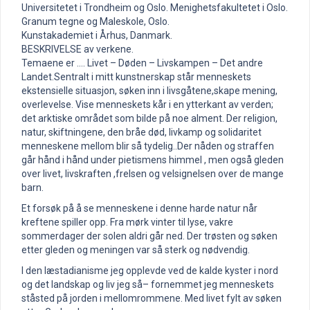
Universitetet i Trondheim og Oslo. Menighetsfakultetet i Oslo.
Granum tegne og Maleskole, Oslo.
Kunstakademiet i Århus, Danmark.
BESKRIVELSE av verkene.
Temaene er …. Livet – Døden – Livskampen – Det andre
Landet.Sentralt i mitt kunstnerskap står menneskets
ekstensielle situasjon, søken inn i livsgåtene,skape mening,
overlevelse. Vise menneskets kår i en ytterkant av verden;
det arktiske området som bilde på noe alment. Der religion,
natur, skiftningene, den bråe død, livkamp og solidaritet
menneskene mellom blir så tydelig..Der nåden og straffen
går hånd i hånd under pietismens himmel , men også gleden
over livet, livskraften ,frelsen og velsignelsen over de mange
barn.
Et forsøk på å se menneskene i denne harde natur når
kreftene spiller opp. Fra mørk vinter til lyse, vakre
sommerdager der solen aldri går ned. Der trøsten og søken
etter gleden og meningen var så sterk og nødvendig.
I den læstadianisme jeg opplevde ved de kalde kyster i nord
og det landskap og liv jeg så– fornemmet jeg menneskets
ståsted på jorden i mellomrommene. Med livet fylt av søken