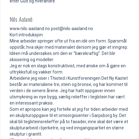
etter Gud og hverandre.
Nils Aaland:
www.nils-aasland.no post@nils-aasland.no
Kort introduksjon
Mine arbeider springer ofte ut fra en idè om form. Spørsmål
oppstår, hva skjer med materialet dersom jeg gjør et inngrep.
Idèen må undersøkes om den er “bærekraftig”. Det blir
skissering og modeller.
Jeg er nok en slags konstruktivist, med ønske om å gjøre en
uttrykksfull og vakker form.
Arbeidene jeg viser i Thisted i Kunstforeningen Det Ny Kastet
består av materialene tre, stein og bronse, og har kommet til
verden i de senere årene. Jeg har hatt oppgaver innen
utsmykning av nye bygg, særlig relieffer i teglstein har vært
en interessant praksis.
Som et apropos kan jeg fortelle at jeg for tiden arbeider med
en skulpturoppgave til et omsorgssenter i Sarpsborg by. Det
skal bli teglsteinsrelieffer på to fasader, inne skal det være et
skulpturarbeid i bjerketre, og ved inngangspartiet en større
skulptur i granitt.