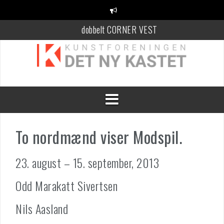
Videre
til
indhold
dobbelt CORNER VEST
KANT Festival
100 Danske Keramikere
To nordmænd viser Modspil.
23. august – 15. september, 2013
Odd Marakatt Sivertsen
Nils Aasland