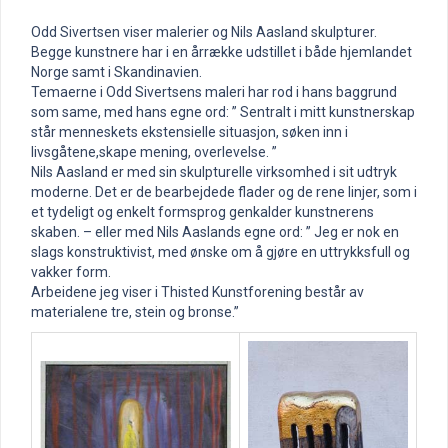
Odd Sivertsen viser malerier og Nils Aasland skulpturer.
Begge kunstnere har i en årrække udstillet i både hjemlandet
Norge samt i Skandinavien.
Temaerne i Odd Sivertsens maleri har rod i hans baggrund
som same, med hans egne ord: ” Sentralt i mitt kunstnerskap
står menneskets ekstensielle situasjon, søken inn i
livsgåtene,skape mening, overlevelse. ”
Nils Aasland er med sin skulpturelle virksomhed i sit udtryk
moderne. Det er de bearbejdede flader og de rene linjer, som i
et tydeligt og enkelt formsprog genkalder kunstnerens
skaben. – eller med Nils Aaslands egne ord: ” Jeg er nok en
slags konstruktivist, med ønske om å gjøre en uttrykksfull og
vakker form.
Arbeidene jeg viser i Thisted Kunstforening består av
materialene tre, stein og bronse.”