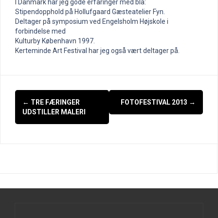
I Danmark har jeg gode erfaringer med bla:
Stipendopphold på Hollufgaard Gæsteatelier Fyn.
Deltager på symposium ved Engelsholm Højskole i
forbindelse med
Kulturby København 1997.
Kerteminde Art Festival har jeg også vært deltager på.
Indlægsnavigation
←
TRE FÆRINGER
FOTOFESTIVAL 2013
→
UDSTILLER MALERI