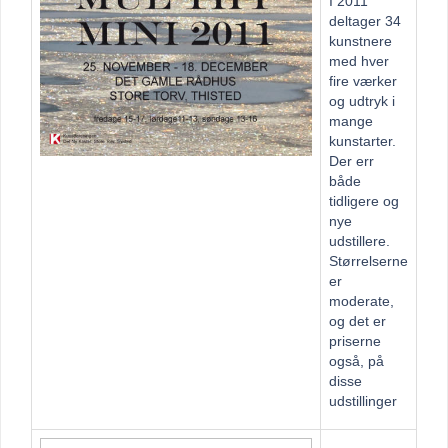
I 2011
deltager 34
kunstnere
med hver
fire værker
og udtryk i
mange
kunstarter.
Der err
både
tidligere og
nye
udstillere.
Størrelserne
er
moderate,
og det er
priserne
også, på
disse
udstillinger