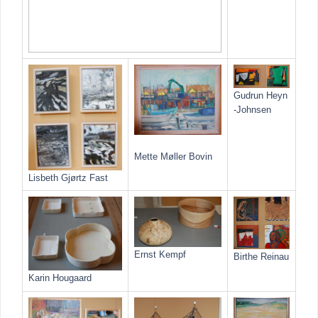
Gudrun Heyn
-Johnsen
Mette Møller Bovin
Lisbeth Gjørtz Fast
Ernst Kempf
Birthe Reinau
Karin Hougaard