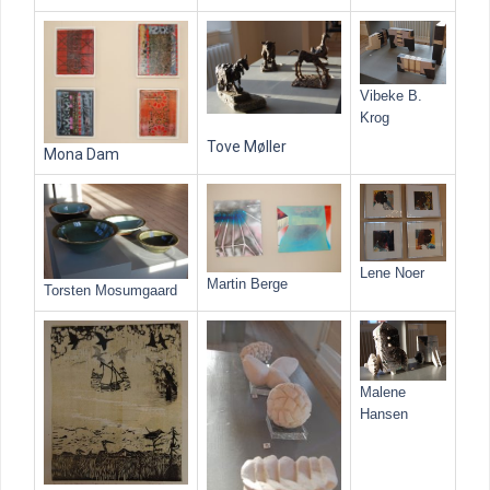
Vibeke B.
Krog
Tove Møller
Mona Dam
Lene Noer
Martin Berge
Torsten Mosumgaard
Malene
Hansen