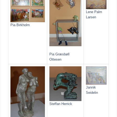
Lene Palm
Larsen
Pia Birkholm
Pia Græsbøll
Ottesen
Jannik
Seidelin
Steffan Herrick