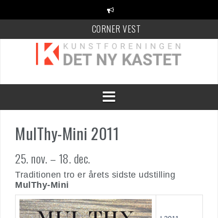
Videre
til
indhold
CORNER VEST
KANT Festival
100 Danske Keramikere
MulThy-Mini 2011
25. nov. – 18. dec.
Traditionen tro er årets sidste udstilling
MulThy-Mini