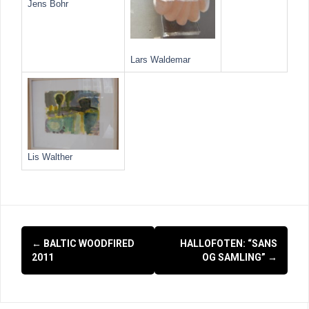
Jens Bohr
Lars Waldemar
Lis Walther
Indlægsnavigation
←
BALTIC WOODFIRED
HALLOFOTEN: “SANS
2011
OG SAMLING”
→