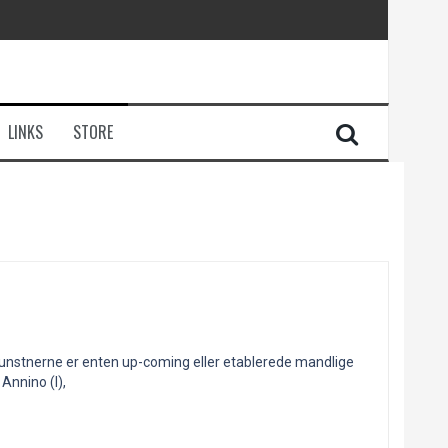
LINKS
STORE
 at kunstnerne er enten up-coming eller etablerede mandlige
Annino (I),