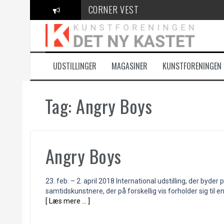
Videre
CORNER VEST
til
indhold
KANT Festival
100 Danske Keramikere
UDSTILLINGER
MAGASINER
KUNSTFORENINGEN
Tag:
Angry Boys
Angry Boys
23. feb. – 2. april 2018 International udstilling, der byd
samtidskunstnere, der på forskellig vis forholder sig til e
[ Læs mere … ]