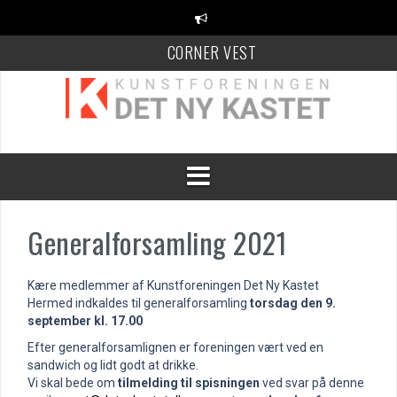
Videre
til
indhold
CORNER VEST
KANT Festival
100 Danske Keramikere
Generalforsamling 2021
Kære medlemmer af Kunstforeningen Det Ny Kastet
Hermed indkaldes til generalforsamling
torsdag den 9.
september kl. 17.00
Efter generalforsamlignen er foreningen vært ved en
sandwich og lidt godt at drikke.
Vi skal bede om
tilmelding til spisningen
ved svar på denne