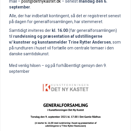
mail –
post@detnykastet.dk
– senest
mandag den 6.
september
.
Alle, der har indbetalt kontingent, så det er registreret senest
på dagen for generalforsamlingen, har stemmeret.
Samtidigt inviteres der
kl. 16.00
(før generalforsamlingen)
til
rundvisning og præsentation af udstillingerne
v/ kunstner og kunstanmelder Trine Rytter Andersen
, som
på rundturen i huset vil fortælle om centrale temaer i den
danske samtidskunst.
Med venlig hilsen – og på forhåbentligt gensyn den 9.
september