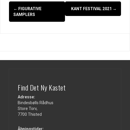
Indlægsnavigation
←
FIGURATIVE
KANT FESTIVAL 2021
→
SAMPLERS
Find Det Ny Kastet
Adresse:
Bindesbølls Rådhus
Store Torv,
7700 Thisted
Åbningstider: