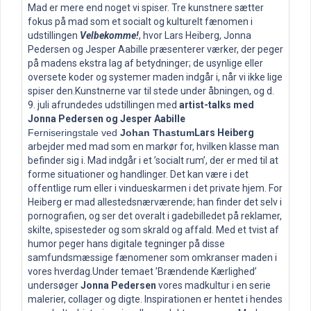
Mad er mere end noget vi spiser. Tre kunstnere sætter
fokus på mad som et socialt og kulturelt fænomen i
udstillingen
Velbekomme!
, hvor Lars Heiberg, Jonna
Pedersen og Jesper Aabille præsenterer værker, der peger
på madens ekstra lag af betydninger; de usynlige eller
oversete koder og systemer maden indgår i, når vi ikke lige
spiser den.Kunstnerne var til stede under åbningen, og d.
9. juli afrundedes udstillingen med
artist-talks med
Jonna Pedersen og Jesper Aabille
Ferniseringstale ved
Johan Thastum
Lars Heiberg
arbejder med mad som en markør for, hvilken klasse man
befinder sig i. Mad indgår i et ’socialt rum’, der er med til at
forme situationer og handlinger. Det kan være i det
offentlige rum eller i vindueskarmen i det private hjem. For
Heiberg er mad allestedsnærværende; han finder det selv i
pornografien, og ser det overalt i gadebilledet på reklamer,
skilte, spisesteder og som skrald og affald. Med et tvist af
humor peger hans digitale tegninger på disse
samfundsmæssige fænomener som omkranser maden i
vores hverdag.Under temaet ’Brændende Kærlighed’
undersøger
Jonna Pedersen
vores madkultur i en serie
malerier, collager og digte. Inspirationen er hentet i hendes