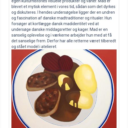
egen kulturhistories visuelle produkter og vaner. Mad er
blevet et mytisk element i vores tid, sådan som det dyrkes
og diskuteres. I hendes undersøgelse ligger der en undren
og fascination af danske madtraditioner og ritualer. Hun
forsøger at kortlægge dansk madidentitet ved at
undersøge danske middagsretter og kager. Mad er en
sanselig oplevelse og i værkerne arbejder hun med at få
det sanselige frem. Derfor har alle retterne været tilberedt
og stået model i atelieret.