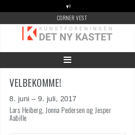
Videre
til
indhold
CORNER VEST
KANT Festival
100 Danske Keramikere
VELBEKOMME!
8. juni – 9. juli, 2017
Lars Heiberg, Jonna Pedersen og Jesper
Aabille