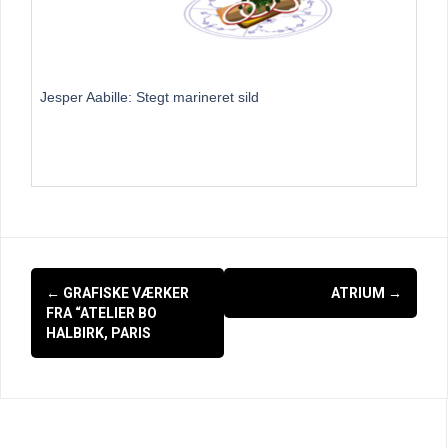
Jesper Aabille: Stegt marineret sild
Indlægsnavigation
←
GRAFISKE VÆRKER
ATRIUM
→
FRA “ATELIER BO
HALBIRK, PARIS