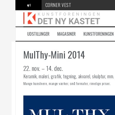
Videre
CORNER VEST
til
indhold
KANT Festival
100 Danske Keramikere
UDSTILLINGER
MAGASINER
KUNSTFORENINGEN
MulThy-Mini 2014
22. nov. – 14. dec.
Keramik, maleri, grafik, tegning, akvarel, skulptur, mm.
Mange kunstnere, mange værker, små formater, rimelige priser.