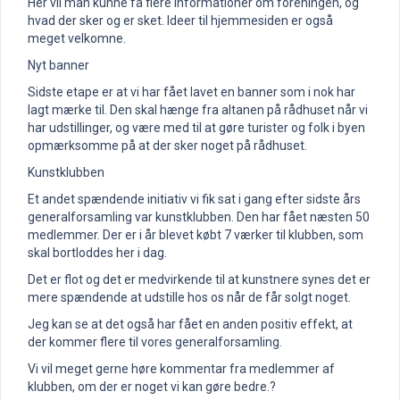
Her vil man kunne få flere informationer om foreningen, og
hvad der sker og er sket. Ideer til hjemmesiden er også
meget velkomne.
Nyt banner
Sidste etape er at vi har fået lavet en banner som i nok har
lagt mærke til. Den skal hænge fra altanen på rådhuset når vi
har udstillinger, og være med til at gøre turister og folk i byen
opmærksomme på at der sker noget på rådhuset.
Kunstklubben
Et andet spændende initiativ vi fik sat i gang efter sidste års
generalforsamling var kunstklubben. Den har fået næsten 50
medlemmer. Der er i år blevet købt 7 værker til klubben, som
skal bortloddes her i dag.
Det er flot og det er medvirkende til at kunstnere synes det er
mere spændende at udstille hos os når de får solgt noget.
Jeg kan se at det også har fået en anden positiv effekt, at
der kommer flere til vores generalforsamling.
Vi vil meget gerne høre kommentar fra medlemmer af
klubben, om der er noget vi kan gøre bedre.?