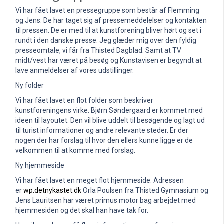
Vi har fået lavet en pressegruppe som består af Flemming
og Jens. De har taget sig af pressemeddelelser og kontakten
til pressen. De er med til at kunstforening bliver hørt og set i
rundt i den danske presse. Jeg glæder mig over den fyldig
presseomtale, vi får fra Thisted Dagblad. Samt at TV
midt/vest har været på besøg og Kunstavisen er begyndt at
lave anmeldelser af vores udstillinger.
Ny folder
Vi har fået lavet en flot folder som beskriver
kunstforeningens virke. Bjørn Søndergaard er kommet med
ideen til layoutet. Den vil blive uddelt til besøgende og lagt ud
til turist informationer og andre relevante steder. Er der
nogen der har forslag til hvor den ellers kunne ligge er de
velkommen til at komme med forslag.
Ny hjemmeside
Vi har fået lavet en meget flot hjemmeside. Adressen
er
wp.detnykastet.dk
Orla Poulsen fra Thisted Gymnasium og
Jens Lauritsen har været primus motor bag arbejdet med
hjemmesiden og det skal han have tak for.