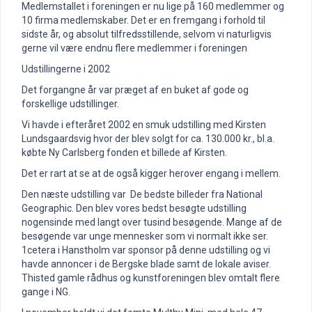
Medlemstallet i foreningen er nu lige på 160 medlemmer og
10 firma medlemskaber. Det er en fremgang i forhold til
sidste år, og absolut tilfredsstillende, selvom vi naturligvis
gerne vil være endnu flere medlemmer i foreningen
Udstillingerne i 2002
Det forgangne år var præget af en buket af gode og
forskellige udstillinger.
Vi havde i efteråret 2002 en smuk udstilling med Kirsten
Lundsgaardsvig hvor der blev solgt for ca. 130.000 kr., bl.a.
købte Ny Carlsberg fonden et billede af Kirsten.
Det er rart at se at de også kigger herover engang i mellem.
Den næste udstilling var De bedste billeder fra National
Geographic. Den blev vores bedst besøgte udstilling
nogensinde med langt over tusind besøgende. Mange af de
besøgende var unge mennesker som vi normalt ikke ser.
1cetera i Hanstholm var sponsor på denne udstilling og vi
havde annoncer i de Bergske blade samt de lokale aviser.
Thisted gamle rådhus og kunstforeningen blev omtalt flere
gange i NG.