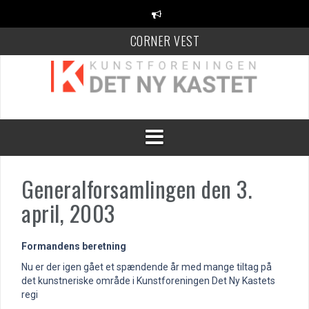
Videre
til
indhold
CORNER VEST
KANT Festival
100 Danske Keramikere
Generalforsamlingen den 3.
april, 2003
Formandens beretning
Nu er der igen gået et spændende år med mange tiltag på
det kunstneriske område i Kunstforeningen Det Ny Kastets
regi