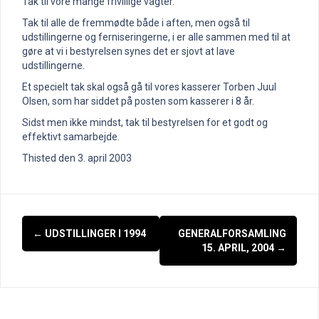
Tak til vore mange frivillige vagter.
Tak til alle de fremmødte både i aften, men også til
udstillingerne og ferniseringerne, i er alle sammen med til at
gøre at vi i bestyrelsen synes det er sjovt at lave
udstillingerne.
Et specielt tak skal også gå til vores kasserer Torben Juul
Olsen, som har siddet på posten som kasserer i 8 år.
Sidst men ikke mindst, tak til bestyrelsen for et godt og
effektivt samarbejde.
Thisted den 3. april 2003
Indlægsnavigation
←
UDSTILLINGER I 1994
GENERALFORSAMLING
15. APRIL, 2004
→