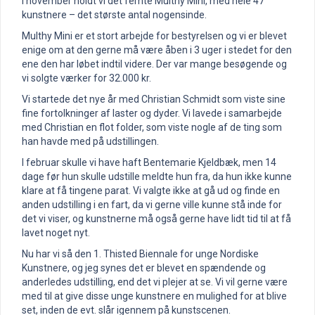
I november holdt vi det femte Multhy Mini, med hele 47
kunstnere – det største antal nogensinde.
Multhy Mini er et stort arbejde for bestyrelsen og vi er blevet
enige om at den gerne må være åben i 3 uger i stedet for den
ene den har løbet indtil videre. Der var mange besøgende og
vi solgte værker for 32.000 kr.
Vi startede det nye år med Christian Schmidt som viste sine
fine fortolkninger af laster og dyder. Vi lavede i samarbejde
med Christian en flot folder, som viste nogle af de ting som
han havde med på udstillingen.
I februar skulle vi have haft Bentemarie Kjeldbæk, men 14
dage før hun skulle udstille meldte hun fra, da hun ikke kunne
klare at få tingene parat. Vi valgte ikke at gå ud og finde en
anden udstilling i en fart, da vi gerne ville kunne stå inde for
det vi viser, og kunstnerne må også gerne have lidt tid til at få
lavet noget nyt.
Nu har vi så den 1. Thisted Biennale for unge Nordiske
Kunstnere, og jeg synes det er blevet en spændende og
anderledes udstilling, end det vi plejer at se. Vi vil gerne være
med til at give disse unge kunstnere en mulighed for at blive
set, inden de evt. slår igennem på kunstscenen.